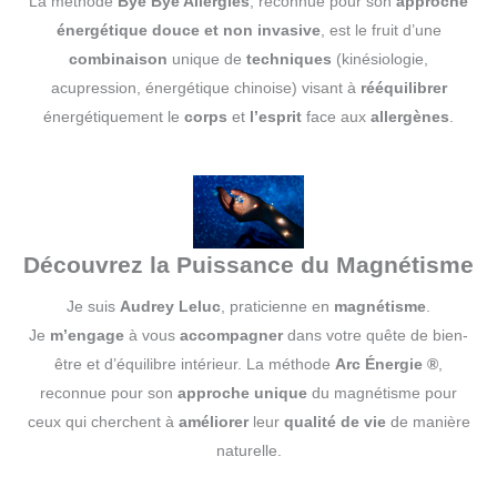
La méthode
Bye Bye Allergies
, reconnue pour son
approche
énergétique douce et non invasive
, est le fruit d’une
combinaison
unique de
techniques
(kinésiologie,
acupression, énergétique chinoise) visant à
rééquilibrer
énergétiquement le
corps
et
l’esprit
face aux
allergènes
.
Découvrez la Puissance du Magnétisme
Je suis
Audrey Leluc
, praticienne en
magnétisme
.
Je
m’engage
à vous
accompagner
dans votre quête de bien-
être et d’équilibre intérieur. La méthode
Arc Énergie ®
,
reconnue pour son
approche unique
du magnétisme pour
ceux qui cherchent à
améliorer
leur
qualité de vie
de manière
naturelle.